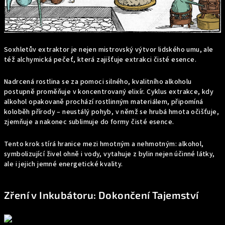
Soxhletův extraktor je nejen mistrovský výtvor lidského umu, ale
též alchymická pečeť, která zajišťuje extrakci čisté esence.
Nadrcená rostlina se za pomoci silného, kvalitního alkoholu
postupně proměňuje v koncentrovaný elixír. Cyklus extrakce, kdy
alkohol opakovaně prochází rostlinným materiálem, připomíná
koloběh přírody – neustálý pohyb, v němž se hrubá hmota očišťuje,
zjemňuje a nakonec sublimuje do formy čisté esence.
Tento krok stírá hranice mezi hmotným a nehmotným: alkohol,
symbolizující živel ohně i vody, vytahuje z bylin nejen účinné látky,
ale i jejich jemné energetické kvality.
Zření v Inkubátoru: Dokončení Tajemství