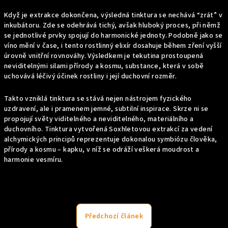
Když je extrakce dokončena, výsledná tinktura se nechává “zrát” v
inkubátoru. Zde se odehrává tichý, avšak hluboký proces, při němž
se jednotlivé prvky spojují do harmonické jednoty. Podobně jako se
víno mění v čase, i tento rostlinný elixír dosahuje během zření vyšší
úrovně vnitřní rovnováhy. Výsledkem je tekutina prostoupená
neviditelnými silami přírody a kosmu, substance, která v sobě
uchovává léčivý účinek rostliny i její duchovní rozměr.
Takto vzniklá tinktura se stává nejen nástrojem fyzického
uzdravení, ale i pramenem jemné, subtilní inspirace. Skrze ni se
propojují světy viditelného a neviditelného, materiálního a
duchovního. Tinktura vytvořená Soxhletovou extrakcí za vedení
alchymických principů reprezentuje dokonalou symbiózu člověka,
přírody a kosmu – kapku, v níž se odráží veškerá moudrost a
harmonie vesmíru.
Předchozí článek