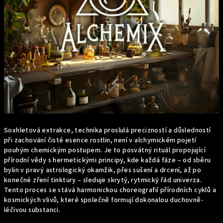
Soxhletová extrakce, technika proslulá precizností a důsledností
při zachování čisté esence rostlin, není v alchymickém pojetí
pouhým chemickým postupem. Je to posvátný rituál propojující
přírodní vědy s hermetickými principy, kde každá fáze – od sběru
bylin v pravý astrologický okamžik, přes sušení a drcení, až po
konečné zření tinktury – sleduje skrytý, rytmický řád univerza.
Tento proces se stává harmonickou choreografií přírodních cyklů a
kosmických vlivů, které společně formují dokonalou duchovně-
léčivou substanci.