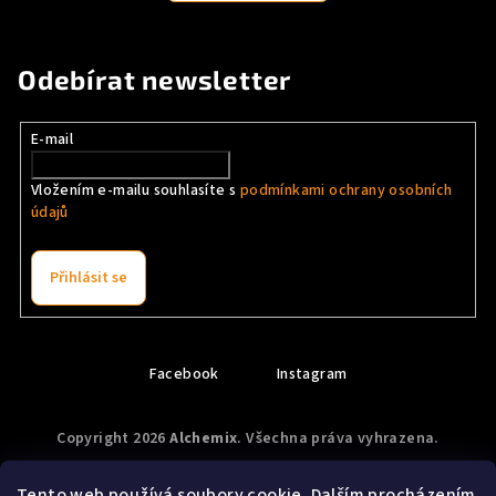
Odebírat newsletter
E-mail
Vložením e-mailu souhlasíte s
podmínkami ochrany osobních
údajů
Přihlásit se
Z
á
Facebook
Instagram
p
a
Copyright 2026
Alchemix
. Všechna práva vyhrazena.
t
Vytvořil Shoptet
Tento web používá soubory cookie. Dalším procházením