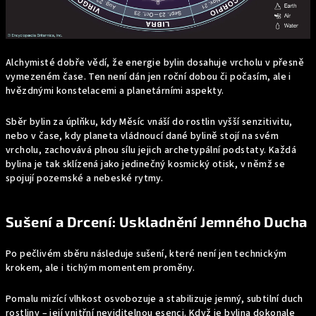
Alchymisté dobře vědí, že energie bylin dosahuje vrcholu v přesně
vymezeném čase. Ten není dán jen roční dobou či počasím, ale i
hvězdnými konstelacemi a planetárními aspekty.
Sběr bylin za úplňku, kdy Měsíc vnáší do rostlin vyšší senzitivitu,
nebo v čase, kdy planeta vládnoucí dané bylině stojí na svém
vrcholu, zachovává plnou sílu jejich archetypální podstaty. Každá
bylina je tak sklízená jako jedinečný kosmický otisk, v němž se
spojují pozemské a nebeské rytmy.
Sušení a Drcení: Uskladnění Jemného Ducha
Po pečlivém sběru následuje sušení, které není jen technickým
krokem, ale i tichým momentem proměny.
Pomalu mizící vlhkost osvobozuje a stabilizuje jemný, subtilní duch
rostliny – její vnitřní neviditelnou esenci. Když je bylina dokonale