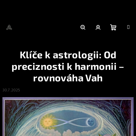
Přejít
na
obsah
Nákupní
Hledat
Přihlášení
Klíče k astrologii: Od
košík
preciznosti k harmonii –
rovnováha Vah
30.7.2025