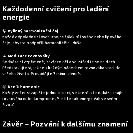
Každodenní cvičení pro ladění
energie
🍃
Bylinný harmonizační čaj
Každé odpoledne si vychutnejte šálek růžového nebo lipového
čaje, abyste podpořili harmonii těla i duše.
🧘
Meditace rovnováhy
Sedněte si vzpřímeně, zavřete oči a soustřeďte se na dech.
Představujte si, jak se s každým nádechem rovnováha vrací do
vašeho života. Provádějte 7 minut denně.
📖
Deník harmonie
Každý večer si zapište jednu situaci, ve které jste dokázali najít
rovnováhu nebo kompromis. Posílíte tak energii Vah ve svém
životě.
Závěr – Pozván
í k dalšímu znamení