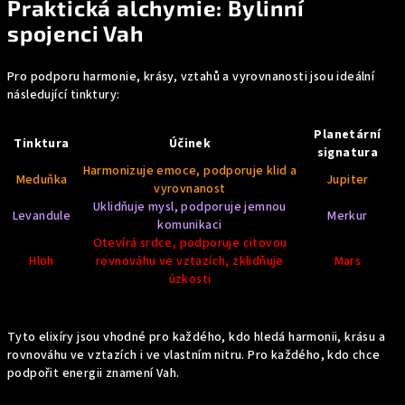
Praktická alchymie: Bylinní
spojenci Vah
Pro podporu harmonie, krásy, vztahů a vyrovnanosti jsou ideální
následující tinktury:
Planetární
Tinktura
Účinek
signatura
Harmonizuje emoce, podporuje klid a
Meduňka
Jupiter
vyrovnanost
Uklidňuje mysl, podporuje jemnou
Levandule
Merkur
komunikaci
Otevírá srdce, podporuje citovou
Hloh
rovnováhu ve vztazích, zklidňuje
Mars
úzkosti
Tyto elixíry jsou vhodné pro každého, kdo hledá harmonii, krásu a
rovnováhu ve vztazích i ve vlastním nitru. Pro každého, kdo chce
podpořit energii znamení Vah.