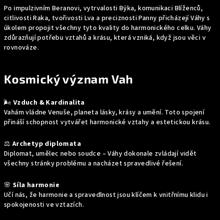
Po impulzivním Beranovi, vytrvalosti Býka, komunikaci Blíženců,
citlivosti Raka, tvořivosti Lva a preciznosti Panny přicházejí Váhy s
úkolem propojit všechny tyto kvality do harmonického celku. Váhy
zdůrazňují potřebu vztahů a krásu, která vzniká, když jsou věci v
rovnováze.
Kosmický význam Vah
🌬️
Vzduch & Kardinalita
Vahám vládne Venuše, planeta lásky, krásy a umění. Toto spojení
přináší schopnost vytvářet harmonické vztahy a estetickou krásu.
⚖️
Archetyp diplomata
Diplomat, umělec nebo soudce – Váhy dokonale zvládají vidět
všechny stránky problému a nacházet spravedlivé řešení.
🌸
Síla harmonie
Učí nás, že harmonie a spravedlnost jsou klíčem k vnitřnímu klidu i
spokojenosti ve vztazích.