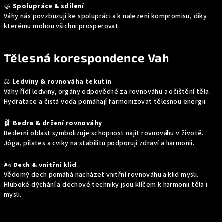
🤝
Spolupráce & sdílení
Váhy nás povzbuzují ke spolupráci a k nalezení kompromisu, díky
kterému mohou všichni prosperovat.
Tělesná korespondence Vah
⚖️
Ledviny & rovnováha tekutin
Váhy řídí ledviny, orgány odpovědné za rovnováhu a očištění těla.
Hydratace a čistá voda pomáhají harmonizovat tělesnou energii.
🩰
Bedra & držení rovnováhy
Bederní oblast symbolizuje schopnost najít rovnováhu v životě.
Jóga, pilates a cviky na stabilitu podporují zdraví a harmonii.
🌬️
Dech & vnitřní klid
Vědomý dech pomáhá nacházet vnitřní rovnováhu a klid mysli.
Hluboké dýchání a dechové techniky jsou klíčem k harmonii těla i
mysli.